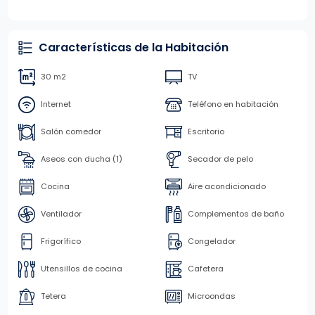
Características de la Habitación
30 m2
TV
Internet
Teléfono en habitación
Salón comedor
Escritorio
Aseos con ducha (1)
Secador de pelo
Cocina
Aire acondicionado
Ventilador
Complementos de baño
Frigorífico
Congelador
Utensillos de cocina
Cafetera
Tetera
Microondas