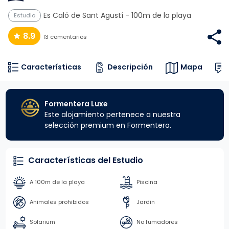
Es Caló de Sant Agustí
- 100m de la playa
Estudio
8.9
13 comentarios
Características
Descripción
Mapa
Formentera Luxe
Este alojamiento pertenece a nuestra
selección premium en Formentera.
Características del Estudio
A 100m de la playa
Piscina
Animales prohibidos
Jardin
Solarium
No fumadores