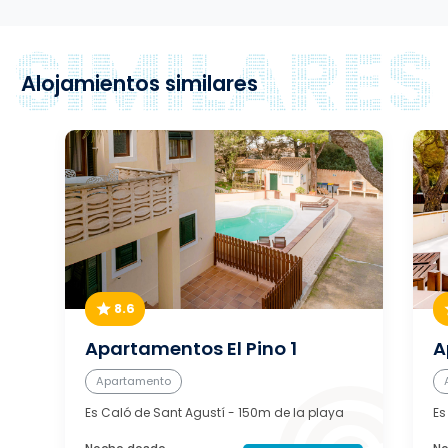
Alojamientos similares
8.6
Apartamentos El Pino 1
A
Apartamento
Es Caló de Sant Agustí
- 150m de la playa
Es