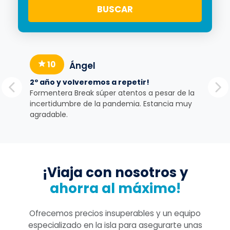
10
Ángel
2º año y volveremos a repetir!
Apa
da.
Formentera Break súper atentos a pesar de la
Apa
incertidumbre de la pandemia. Estancia muy
equ
agradable.
del
¡Viaja con nosotros y
ahorra al máximo!
Ofrecemos precios insuperables y un equipo
especializado en la isla para asegurarte unas