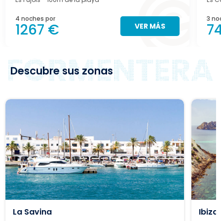
4 noches por
3 no
1267 €
7
VER MÁS
Descubre sus zonas
La Savina
Ibiza