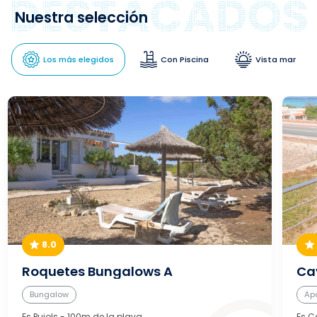
Nuestra selección
Los más elegidos
Con Piscina
Vista mar
8.0
Roquetes Bungalows A
Cav
Bungalow
Ap
Es Pujols
- 100m de la playa
Es C