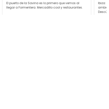
El puerto de la Savina es lo primero que vemos al
Ibiza: 
llegar a Formentera. Mercadillo cool y restaurantes.
ambient
Descúb
Nuestros alojamientos