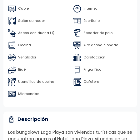
Cable
Internet
Salón comedor
Escritorio
Aseos con ducha (1)
Secador de pelo
Cocina
Aire acondicionado
Ventilador
Calefacción
Bidé
Frigorífico
Utensillos de cocina
Cafetera
Microondas
Descripción
Los bungalows Lago Playa son viviendas turísticas que se
encuentran anexas al Hotel Lago Playa, situados en un