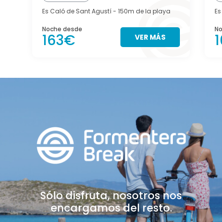
Es Caló de Sant Agustí
- 150m de la playa
Es
Noche desde
No
163€
VER MÁS
Sólo disfruta, nosotros
nos
encargamos del resto.