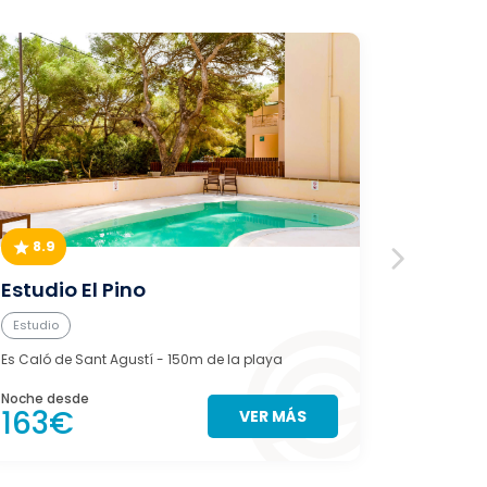
8.9
9.0
Estudio El Pino
Can A
Estudio
Casa
Es Caló de Sant Agustí
- 150m de la playa
Es Pujols
- 
Noche desde
Noche des
163€
127€
VER MÁS