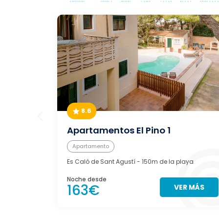
8.6
Apartamentos El Pino 1
Apartamento
Es Caló de Sant Agustí
- 150m de la playa
Noche desde
163€
VER MÁS