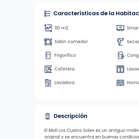
Características de la Habitac
110 m2
Smart
Salón comedor
Secad
Frigorífico
Conge
Cafetera
Lavava
Lavadora
Horn
Descripción
El Molí Los Cuatro Soles es un antiguo moli
original y se encuentra en buenas condici