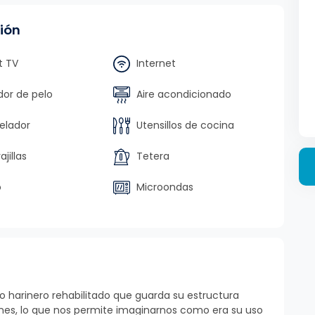
ión
 TV
Internet
or de pelo
Aire acondicionado
lador
Utensillos de cocina
jillas
Tetera
o
Microondas
no harinero rehabilitado que guarda su estructura
ones, lo que nos permite imaginarnos como era su uso