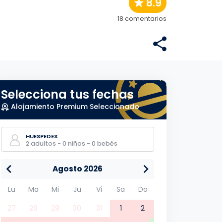
8.9
18 comentarios
Selecciona tus fechas
Alojamiento Premium Seleccionado
HUESPEDES
2 adultos - 0 niños - 0 bebés
Agosto 2026
Lu
Ma
Mi
Ju
Vi
Sa
Do
27
28
29
30
31
1
2