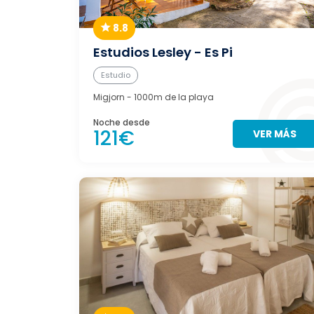
8.8
Estudios Lesley - Es Pi
Estudio
Migjorn
- 1000m de la playa
Noche desde
121€
VER MÁS