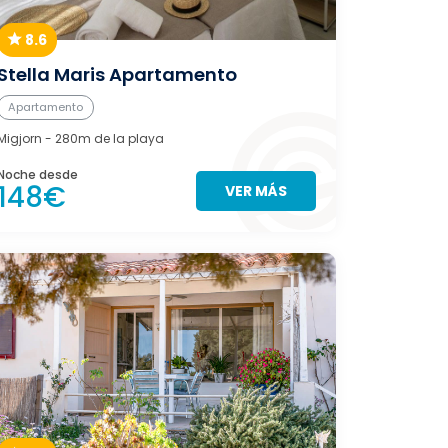
8.6
Stella Maris Apartamento
Apartamento
Migjorn
- 280m de la playa
Noche desde
148€
VER MÁS