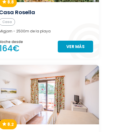
8.8
Casa Rosella
Casa
Migjorn
- 2500m de la playa
Noche desde
164€
VER MÁS
8.2