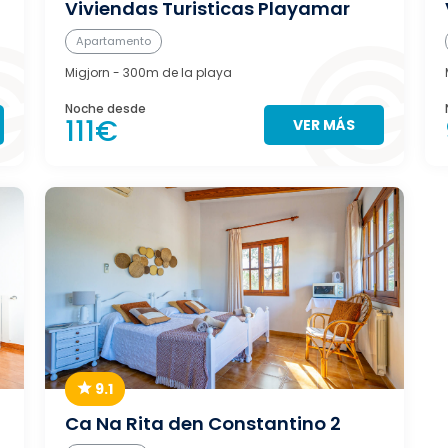
Viviendas Turisticas Playamar
Apartamento
Migjorn
- 300m de la playa
Noche desde
111€
VER MÁS
9.1
Ca Na Rita den Constantino 2