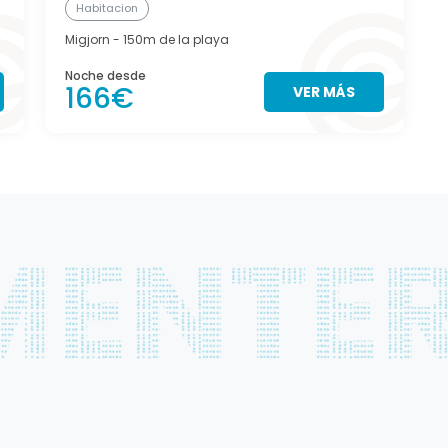
Habitacion
Migjorn
- 150m de la playa
Noche desde
166€
VER MÁS
s