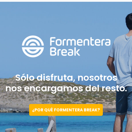
Sólo disfruta, nosotros
nos encargamos del resto.
¿POR QUÉ FORMENTERA BREAK?