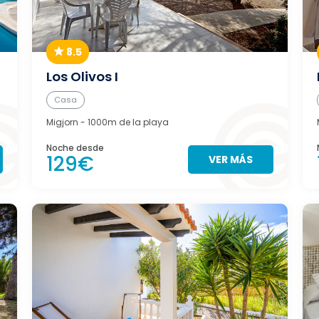
8.5
Los Olivos I
Casa
Migjorn
- 1000m de la playa
Noche desde
129€
VER MÁS