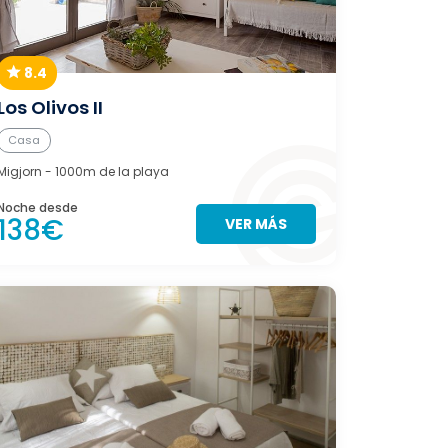
8.4
Los Olivos II
Casa
Migjorn
- 1000m de la playa
Noche desde
138€
VER MÁS