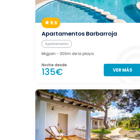
8.5
Apartamentos Barbarroja
Apartamento
Migjorn
- 300m de la playa
Noche desde
135€
VER MÁS