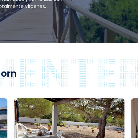
totalmente vírgenes,
jorn